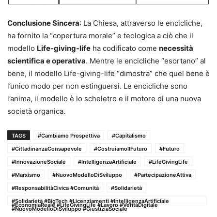
Conclusione Sincera
: La Chiesa, attraverso le encicliche,
ha fornito la “copertura morale” e teologica a ciò che il
modello
Life-giving-life
ha codificato come
necessità
scientifica e operativa
. Mentre le encicliche “esortano” al
bene, il modello Life-giving-life “dimostra” che quel bene è
l’unico modo per non estinguersi. Le encicliche sono
l’anima, il modello è lo scheletro e il motore di una nuova
società organica.
TAGS
#Cambiamo Prospettiva
#Capitalismo
#CittadinanzaConsapevole
#CostruiamoIlFuturo
#Futuro
#InnovazioneSociale
#IntelligenzaArtificiale
#LifeGivingLife
#Marxismo
#NuovoModelloDiSviluppo
#PartecipazioneAttiva
#ResponsabilitàCivica #Comunità
#Solidarietà
#Solidarietà #BigTech #Licenziamenti #IntelligenzaArtificiale
#EconomiaReale #LifeGivingLife #Lavoro #VeritàDigitale
#NuovoModelloDiSviluppo #GiustiziaSociale