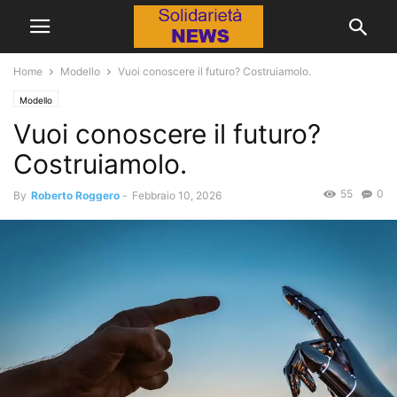
Home
Modello
Vuoi conoscere il futuro? Costruiamolo.
Modello
Vuoi conoscere il futuro?
Costruiamolo.
55
0
By
Roberto Roggero
-
Febbraio 10, 2026