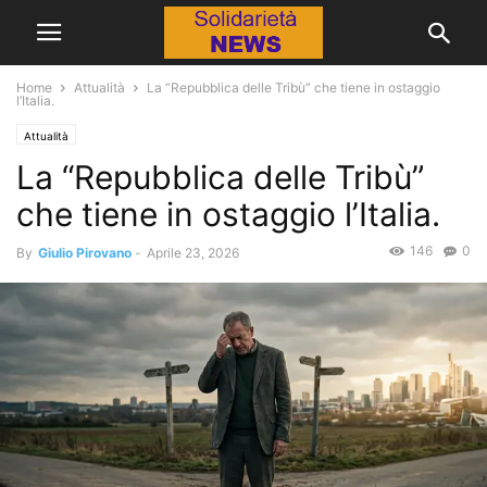
Home
Attualità
La “Repubblica delle Tribù” che tiene in ostaggio
l’Italia.
Attualità
La “Repubblica delle Tribù”
che tiene in ostaggio l’Italia.
146
0
By
Giulio Pirovano
-
Aprile 23, 2026