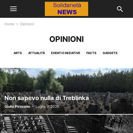
Home
Opinioni
OPINIONI
ARTS
ATTUALITÀ
EVENTI E INIZIATIVE
FACTS
GADGETS
HEALTH
LE VOCI DEGLI ALTRI
MODELLO
OPINIONI
PHOTOGRAPHY
SHOWBIZ
SOLIDARIETÀ
STYLE
TECNOLOGIE
VIDEO
Non sapevo nulla di Treblinka
Giulio Pirovano
-
Luglio 9, 2026