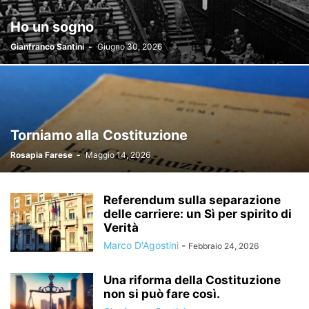
Ho un sogno
Gianfranco Santini
-
Giugno 30, 2026
Torniamo alla Costituzione
Rosapia Farese
-
Maggio 14, 2026
Referendum sulla separazione
delle carriere: un Sì per spirito di
Verità
Marco D'Agostini
-
Febbraio 24, 2026
Una riforma della Costituzione
non si può fare così.