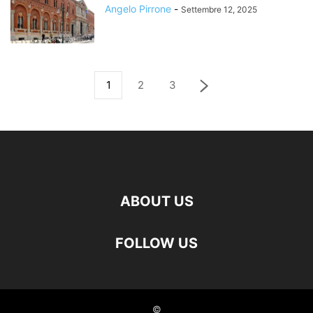
Angelo Pirrone
-
Settembre 12, 2025
1
2
3
ABOUT US
FOLLOW US
©