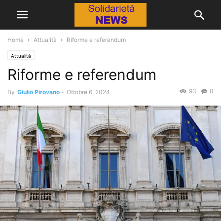
Home
Attualità
Riforme e referendum
Attualità
Riforme e referendum
93
0
By
Giulio Pirovano
-
Ottobre 6, 2024