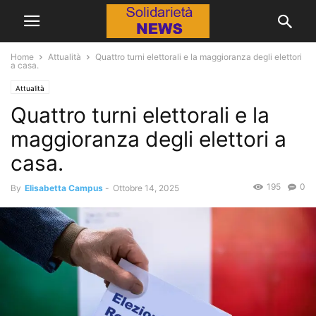
Home
Attualità
Quattro turni elettorali e la maggioranza degli elettori
a casa.
Attualità
Quattro turni elettorali e la
maggioranza degli elettori a
casa.
195
0
By
Elisabetta Campus
-
Ottobre 14, 2025