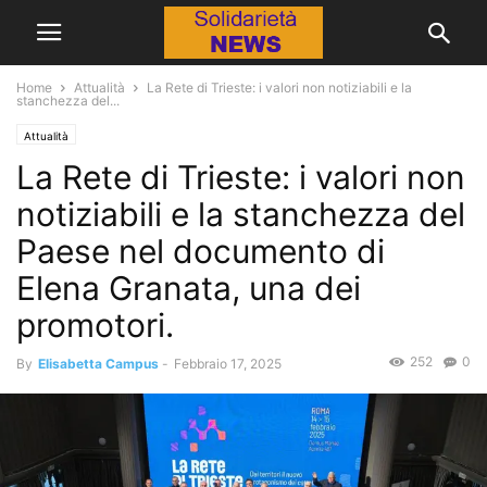
Home
Attualità
La Rete di Trieste: i valori non notiziabili e la
stanchezza del...
Attualità
La Rete di Trieste: i valori non
notiziabili e la stanchezza del
Paese nel documento di
Elena Granata, una dei
promotori.
252
0
By
Elisabetta Campus
-
Febbraio 17, 2025