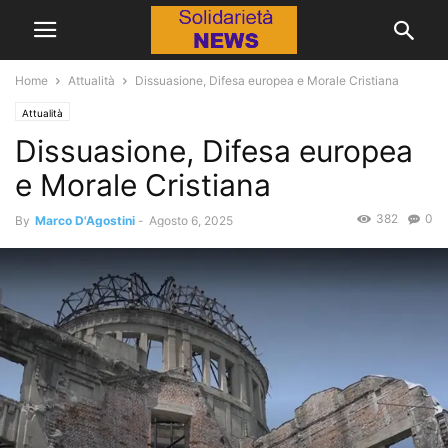
Home
Attualità
Dissuasione, Difesa europea e Morale Cristiana
Attualità
Dissuasione, Difesa europea
e Morale Cristiana
382
0
By
Marco D'Agostini
-
Agosto 6, 2025