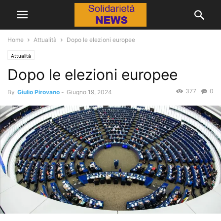
Home
Attualità
Dopo le elezioni europee
Attualità
Dopo le elezioni europee
377
0
By
Giulio Pirovano
-
Giugno 19, 2024