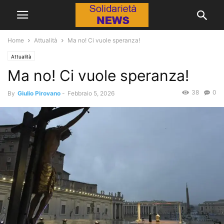
Home
Attualità
Ma no! Ci vuole speranza!
Attualità
Ma no! Ci vuole speranza!
38
0
By
Giulio Pirovano
-
Febbraio 5, 2026